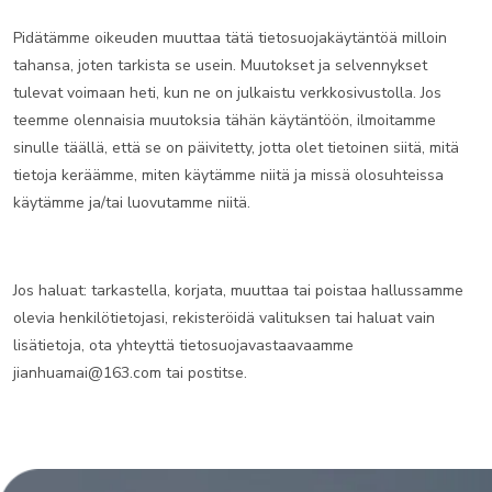
Pidätämme oikeuden muuttaa tätä tietosuojakäytäntöä milloin
tahansa, joten tarkista se usein. Muutokset ja selvennykset
tulevat voimaan heti, kun ne on julkaistu verkkosivustolla. Jos
teemme olennaisia muutoksia tähän käytäntöön, ilmoitamme
sinulle täällä, että se on päivitetty, jotta olet tietoinen siitä, mitä
tietoja keräämme, miten käytämme niitä ja missä olosuhteissa
käytämme ja/tai luovutamme niitä.
Jos haluat: tarkastella, korjata, muuttaa tai poistaa hallussamme
olevia henkilötietojasi, rekisteröidä valituksen tai haluat vain
lisätietoja, ota yhteyttä tietosuojavastaavaamme
jianhuamai@163.com tai postitse.