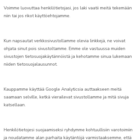
Voimme luovuttaa henkilötietojasi, jos laki vaatii meitä tekemään
niin tai jos rikot käyttöehtojamme.
Kun napsautat verkkosivustollamme olevia linkkejä, ne voivat
ohjata sinut pois sivustoltamme. Emme ole vastuussa muiden
sivustojen tietosuojakäytännöistä ja kehotamme sinua lukemaan
niiden tietosuojalausunnot.
Kauppamme käyttää Google Analyticsia auttaakseen meitä
saamaan selville, ketkä vierailevat sivustollamme ja mitä sivuja
katsellaan.
Henkilötietojesi suojaamiseksi ryhdymme kohtuullisiin varotoimiin
ja noudatamme alan parhaita käytäntöjä varmistaaksemme, että