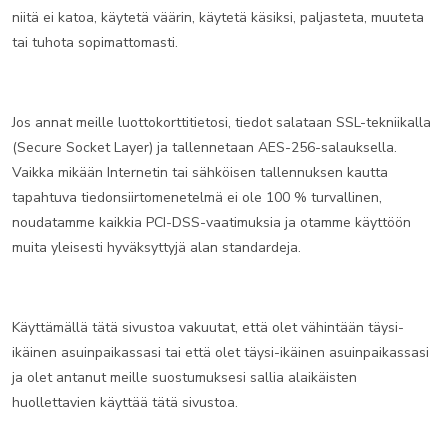
niitä ei katoa, käytetä väärin, käytetä käsiksi, paljasteta, muuteta
tai tuhota sopimattomasti.
Jos annat meille luottokorttitietosi, tiedot salataan SSL-tekniikalla
(Secure Socket Layer) ja tallennetaan AES-256-salauksella.
Vaikka mikään Internetin tai sähköisen tallennuksen kautta
tapahtuva tiedonsiirtomenetelmä ei ole 100 % turvallinen,
noudatamme kaikkia PCI-DSS-vaatimuksia ja otamme käyttöön
muita yleisesti hyväksyttyjä alan standardeja.
Käyttämällä tätä sivustoa vakuutat, että olet vähintään täysi-
ikäinen asuinpaikassasi tai että olet täysi-ikäinen asuinpaikassasi
ja olet antanut meille suostumuksesi sallia alaikäisten
huollettavien käyttää tätä sivustoa.