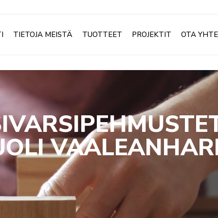
I
TIETOJA MEISTÄ
TUOTTEET
PROJEKTIT
OTA YHT
SIVARSIPEHMUSTE
OLI VAALEANHAR