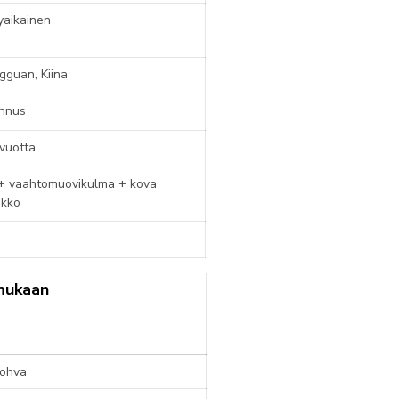
yaikainen
gguan, Kiina
nnus
vuotta
+ vaahtomuovikulma + kova
ikko
 mukaan
ohva