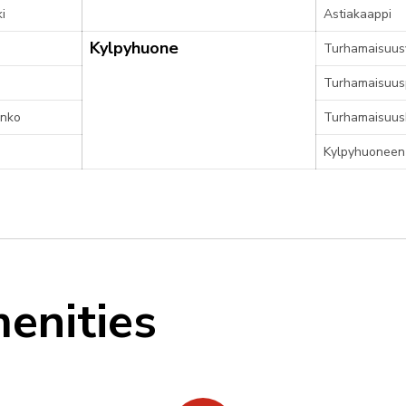
i
Astiakaappi
Kylpyhuone
Turhamaisuus
Turhamaisuusp
unko
Turhamaisuus
Kylpyhuoneen 
enities