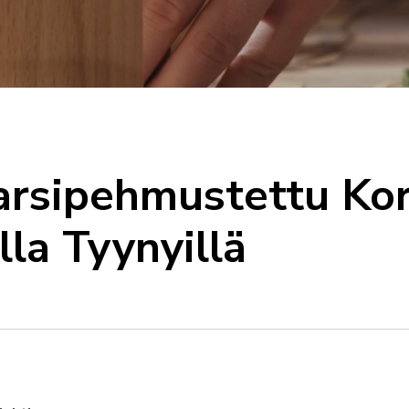
arsipehmustettu Kor
la Tyynyillä