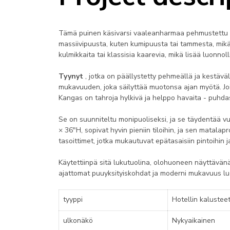
Tämä puinen käsivarsi vaaleanharmaa pehmustettu k
massiivipuusta, kuten kumipuusta tai tammesta, mik
kulmikkaita tai klassisia kaarevia, mikä lisää luonn
Tyynyt
, jotka on päällystetty pehmeällä ja kestävä
mukavuuden, joka säilyttää muotonsa ajan myötä. Jo
Kangas on tahroja hylkivä ja helppo havaita - puhdas, 
Se on suunniteltu monipuoliseksi, ja se täydentää v
× 36"H, sopivat hyvin pieniin tiloihin, ja sen matalapr
tasoittimet, jotka mukautuvat epätasaisiin pintoihin 
Käytettiinpä sitä lukutuolina, olohuoneen näyttävän
ajattomat puuyksityiskohdat ja moderni mukavuus lu
tyyppi
Hotellin kalustee
ulkonäkö
Nykyaikainen