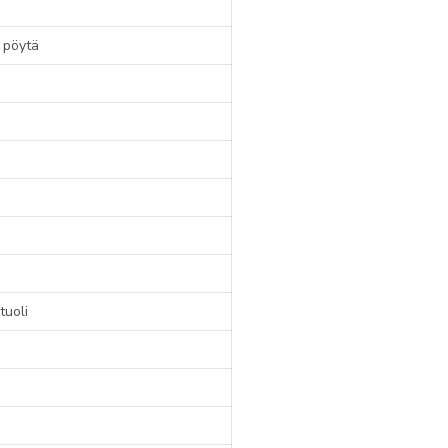
 pöytä
uoli