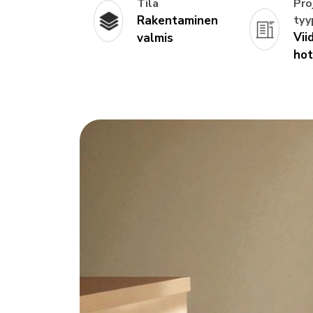
Tila
Pro
Rakentaminen
tyy
Vii
valmis
hot