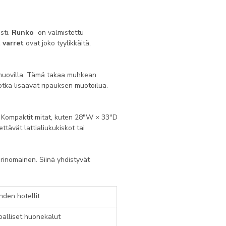
sti.
Runko
on valmistettu
 varret
ovat joko tyylikkäitä,
tomuovilla. Tämä takaa muhkean
jotka lisäävät ripauksen muotoilua.
a. Kompaktit mitat, kuten 28"W × 33"D
ttävät lattialiukukiskot tai
rinomainen. Siinä yhdistyvät
hden hotellit
alliset huonekalut