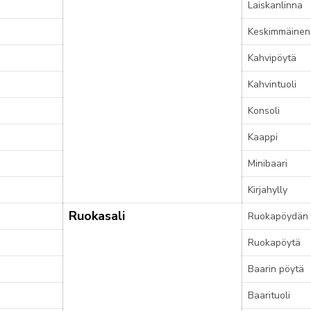
Laiskanlinna
Keskimmäinen
Kahvipöytä
Kahvintuoli
Konsoli
Kaappi
Minibaari
Kirjahylly
Ruokasali
Ruokapöydän t
Ruokapöytä
Baarin pöytä
Baarituoli