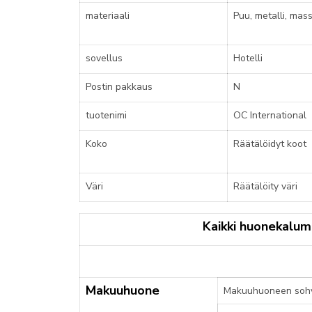
materiaali
Puu, metalli, mas
sovellus
Hotelli
Postin pakkaus
N
tuotenimi
OC International
Koko
Räätälöidyt koot
Väri
Räätälöity väri
Kaikki huonekalum
Makuuhuone
Makuuhuoneen soh