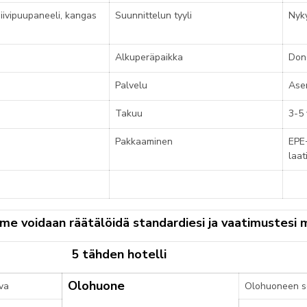
siivipuupaneeli, kangas
Suunnittelun tyyli
Nyk
Alkuperäpaikka
Don
Palvelu
Ase
Takuu
3-5 
Pakkaaminen
EPE
laat
me voidaan räätälöidä standardiesi ja vaatimustesi
5 tähden hotelli
Olohuone
va
Olohuoneen s