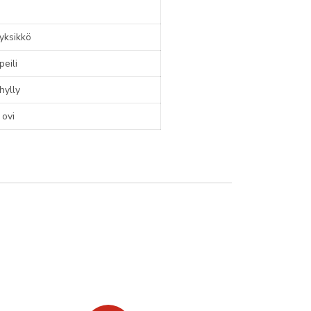
yksikkö
eili
hylly
ovi