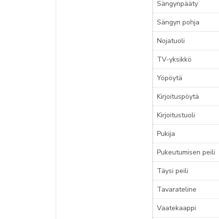
Sängynpääty
Sängyn pohja
Nojatuoli
TV-yksikkö
Yöpöytä
Kirjoituspöytä
Kirjoitustuoli
Pukija
Pukeutumisen peili
Täysi peili
Tavarateline
Vaatekaappi