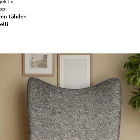
jektin
ppi
den tähden
elli