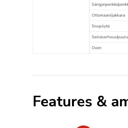
Sängynpenkki/penkk
Ottomaani/jakkara
Sivupöytä
Seinäverhous/puur
Oven
Features & am