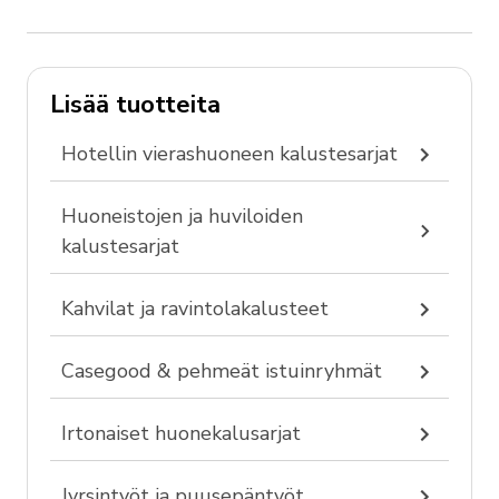
Lisää tuotteita
Hotellin vierashuoneen kalustesarjat
Huoneistojen ja huviloiden
kalustesarjat
Kahvilat ja ravintolakalusteet
Casegood & pehmeät istuinryhmät
Irtonaiset huonekalusarjat
Jyrsintyöt ja puusepäntyöt