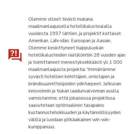
Olemme olleet tiiviisti mukana
maailmanlaajuisella hotellikalustealalla
vuodesta 1997 lähtien, ja projektit kattavat
Amerikan, Lähi-idän, Euroopan ja Aasian.
Olemme keskittyneet huippuluokan
hotellikalusteiden räätälöintiin 28 vuoden ajan
ja toimittaneet menestyksekkäästi yli 1 000
maailmanlaajuista projektia. Ymmärrämme
syvästi hotellien kehittäjien, omistajien ja
brändisuunnittelijoiden ydintarpeet. Jatkuvan
innovoinnin ja tiukan laadunvalvonnan avulla
varmistamme, että jokaisessa projektissa
saavutetaan optimaalinen tasapaino
kustannustehokkuuden ja käytännöllisyyden
välillä ja luodaan pitkäaikainen win-win-
kumppanuus.