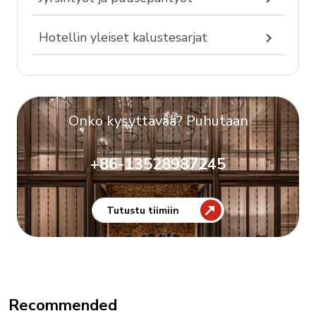
Hotellin yleiset kalustesarjat
Onko kysyttävää? Puhutaan
+86-13528987245
Tutustu tiimiin
Recommended