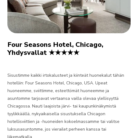
Four Seasons Hotel, Chicago,
Yhdysvallat ★★★★★
Sisustimme kaikki irtokalusteet ja kiinteät huonekalut tähän
hotelliin: Four Seasons Hotel, Chicago, USA. Upeat
huoneemme, sviittimme, esteettömät huoneemme ja
asuntomme tarjoavat vertaansa vailla olevaa ylellisyyttä
Chicagossa. Nauti laajoista järvi- tai kaupunkinäkymistä
tyylikkäällä, nykyaikaisella sisustuksella Chicagon
hotellisviittien ja -huoneiden kokoelmassamme tai valitse
luksusasuntomme, jos vierailet perheen kanssa tai
liikematkalla.