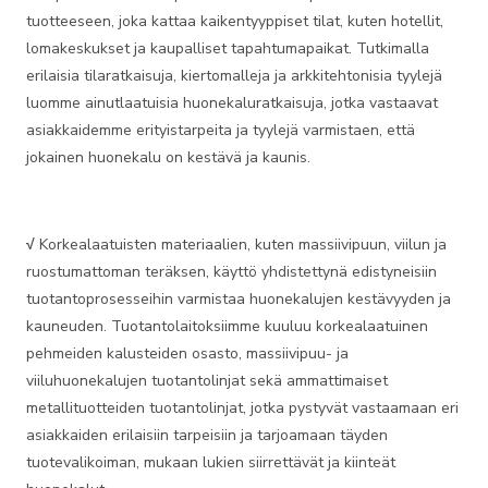
tuotteeseen, joka kattaa kaikentyyppiset tilat, kuten hotellit,
lomakeskukset ja kaupalliset tapahtumapaikat. Tutkimalla
erilaisia tilaratkaisuja, kiertomalleja ja arkkitehtonisia tyylejä
luomme ainutlaatuisia huonekaluratkaisuja, jotka vastaavat
asiakkaidemme erityistarpeita ja tyylejä varmistaen, että
jokainen huonekalu on kestävä ja kaunis.
√
Korkealaatuisten materiaalien, kuten massiivipuun, viilun ja
ruostumattoman teräksen, käyttö yhdistettynä edistyneisiin
tuotantoprosesseihin varmistaa huonekalujen kestävyyden ja
kauneuden. Tuotantolaitoksiimme kuuluu korkealaatuinen
pehmeiden kalusteiden osasto, massiivipuu- ja
viiluhuonekalujen tuotantolinjat sekä ammattimaiset
metallituotteiden tuotantolinjat, jotka pystyvät vastaamaan eri
asiakkaiden erilaisiin tarpeisiin ja tarjoamaan täyden
tuotevalikoiman, mukaan lukien siirrettävät ja kiinteät